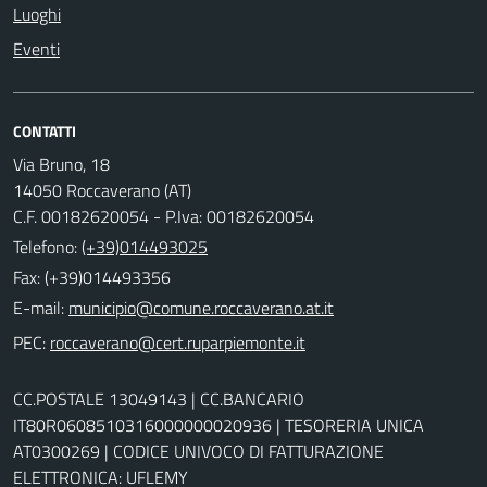
Luoghi
Eventi
CONTATTI
Via Bruno, 18
14050 Roccaverano (AT)
C.F. 00182620054 - P.Iva: 00182620054
Telefono:
(+39)014493025
Fax: (+39)014493356
E-mail:
PEC:
CC.POSTALE 13049143 | CC.BANCARIO
IT80R0608510316000000020936 | TESORERIA UNICA
AT0300269 | CODICE UNIVOCO DI FATTURAZIONE
ELETTRONICA: UFLEMY