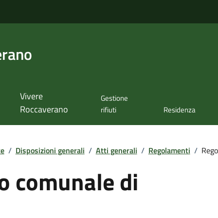
erano
Vivere
Gestione
Roccaverano
rifiuti
Residenza
te
/
Disposizioni generali
/
Atti generali
/
Regolamenti
/
Rego
o comunale di