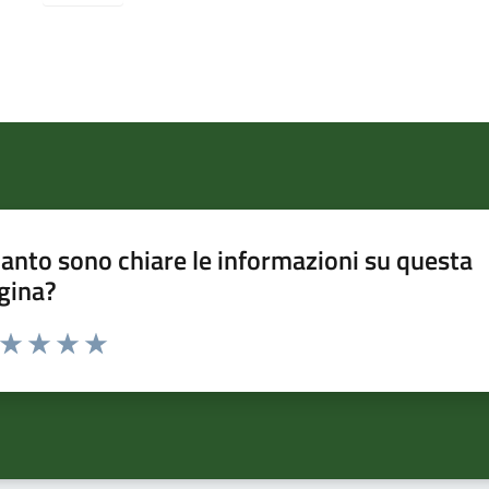
anto sono chiare le informazioni su questa
gina?
a da 1 a 5 stelle la pagina
ta 1 stelle su 5
Valuta 2 stelle su 5
Valuta 3 stelle su 5
Valuta 4 stelle su 5
Valuta 5 stelle su 5