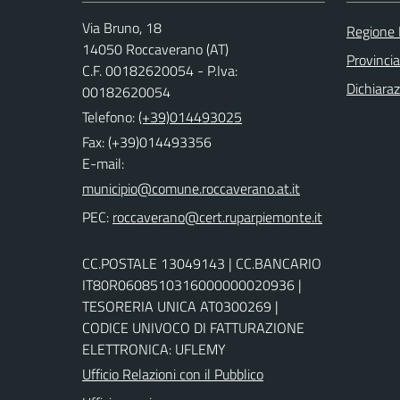
Via Bruno, 18
Regione
14050 Roccaverano (AT)
Provincia
C.F. 00182620054 - P.Iva:
Dichiaraz
00182620054
Telefono:
(+39)014493025
Fax: (+39)014493356
E-mail:
PEC:
CC.POSTALE 13049143 | CC.BANCARIO
IT80R0608510316000000020936 |
TESORERIA UNICA AT0300269 |
CODICE UNIVOCO DI FATTURAZIONE
ELETTRONICA: UFLEMY
Ufficio Relazioni con il Pubblico