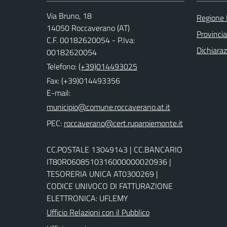
Via Bruno, 18
Regione
14050 Roccaverano (AT)
Provincia
C.F. 00182620054 - P.Iva:
Dichiaraz
00182620054
Telefono:
(+39)014493025
Fax: (+39)014493356
E-mail:
PEC:
CC.POSTALE 13049143 | CC.BANCARIO
IT80R0608510316000000020936 |
TESORERIA UNICA AT0300269 |
CODICE UNIVOCO DI FATTURAZIONE
ELETTRONICA: UFLEMY
Ufficio Relazioni con il Pubblico