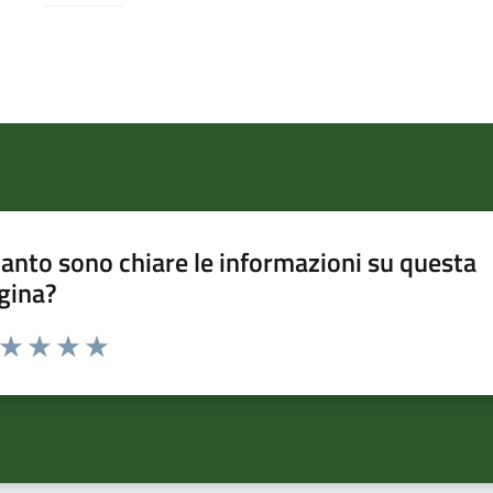
anto sono chiare le informazioni su questa
gina?
a da 1 a 5 stelle la pagina
ta 1 stelle su 5
Valuta 2 stelle su 5
Valuta 3 stelle su 5
Valuta 4 stelle su 5
Valuta 5 stelle su 5