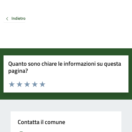
Indietro
Quanto sono chiare le informazioni su questa
pagina?
Valuta da 1 a 5 stelle la pagina
Valuta 1 stelle su 5
Valuta 2 stelle su 5
Valuta 3 stelle su 5
Valuta 4 stelle su 5
Valuta 5 stelle su 5
Contatta il comune