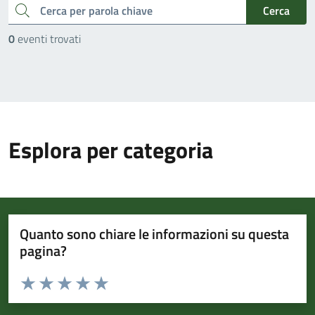
cerca
Cerca
0
eventi trovati
Esplora per categoria
Quanto sono chiare le informazioni su questa
pagina?
Valuta da 1 a 5 stelle la pagina
Valuta 1 stelle su 5
Valuta 2 stelle su 5
Valuta 3 stelle su 5
Valuta 4 stelle su 5
Valuta 5 stelle su 5