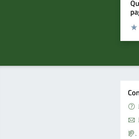
Qu
pa
Valut
Valu
Con