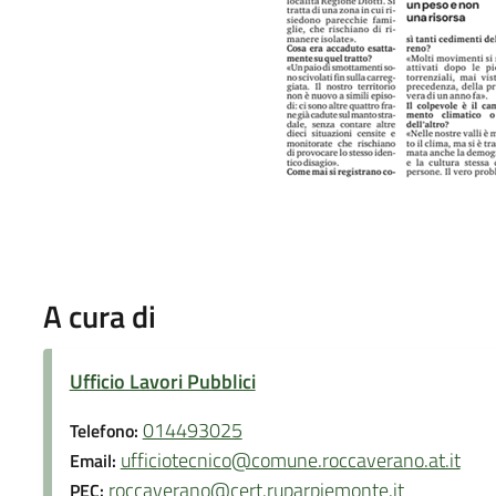
A cura di
Ufficio Lavori Pubblici
014493025
Telefono:
ufficiotecnico@comune.roccaverano.at.it
Email:
roccaverano@cert.ruparpiemonte.it
PEC: