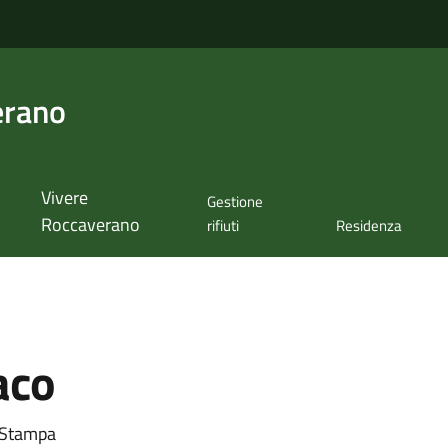
erano
Vivere
Gestione
Roccaverano
rifiuti
Residenza
aco
a Stampa