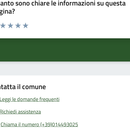
anto sono chiare le informazioni su questa
gina?
a da 1 a 5 stelle la pagina
ta 1 stelle su 5
Valuta 2 stelle su 5
Valuta 3 stelle su 5
Valuta 4 stelle su 5
Valuta 5 stelle su 5
tatta il comune
Leggi le domande frequenti
Richiedi assistenza
Chiama il numero (+39)014493025